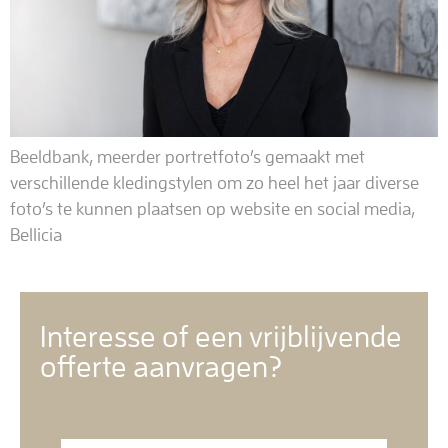
Beeldbank, meerder portretfoto’s gemaakt met
verschillende kledingstylen om zo heel het jaar diverse
foto’s te kunnen plaatsen op website en social media,
Bellicia
Interesse of een vrijblijvende
offerte aanvragen?