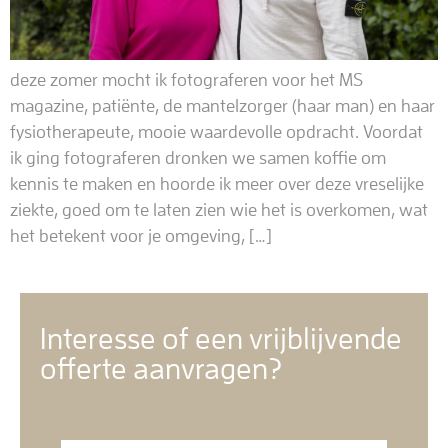
deze zomer mocht ik fotograferen voor het MS
magazine, patiënte, de mantelzorger (haar man) en haar
fysiotherapeute, mooie waardevolle opdracht. Voordat
ik ging fotograferen dronken we samen koffie om
kennis te maken en hoorde ik meer over deze vreselijke
ziekte, goed om te laten zien wie het is overkomen, wat
het betekent voor je omgeving, […]
Interesse of een vrijblijvende
offerte aanvragen?