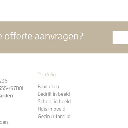
de offerte aanvragen?
Portfolio
236
Bruiloften
355497B01
Bedrijf in beeld
arden
School in beeld
Huis in beeld
Gezin & familie
rden