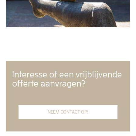
Interesse of een vrijblijvende
offerte aanvragen?
NEEM CONTACT OP!